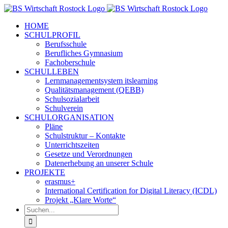
Zum
Inhalt
HOME
springen
SCHULPROFIL
Berufsschule
Berufliches Gymnasium
Fachoberschule
SCHULLEBEN
Lernmanagementsystem itslearning
Qualitätsmanagement (QEBB)
Schulsozialarbeit
Schulverein
SCHULORGANISATION
Pläne
Schulstruktur – Kontakte
Unterrichtszeiten
Gesetze und Verordnungen
Datenerhebung an unserer Schule
PROJEKTE
erasmus+
International Certification for Digital Literacy (ICDL)
Projekt „Klare Worte“
Suche
nach: