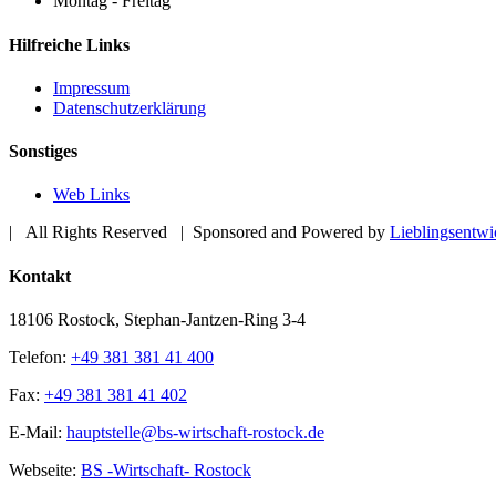
Montag - Freitag
Hilfreiche Links
Impressum
Datenschutzerklärung
Sonstiges
Web Links
| All Rights Reserved | Sponsored and Powered by
Lieblingsentw
Toggle
Kontakt
Sliding
Bar
18106 Rostock, Stephan-Jantzen-Ring 3-4
Area
Telefon:
+49 381 381 41 400
Fax:
+49 381 381 41 402
E-Mail:
hauptstelle@bs-wirtschaft-rostock.de
Webseite:
BS -Wirtschaft- Rostock