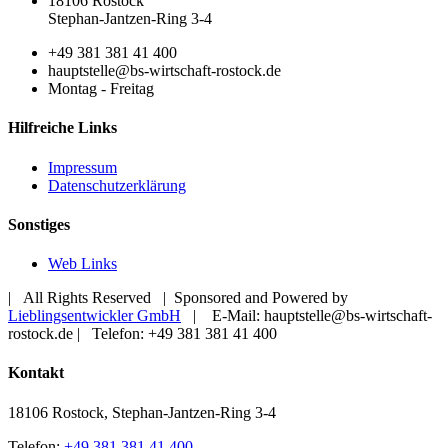
18106 Rostock
Stephan-Jantzen-Ring 3-4
+49 381 381 41 400
hauptstelle@bs-wirtschaft-rostock.de
Montag - Freitag
Hilfreiche Links
Impressum
Datenschutzerklärung
Sonstiges
Web Links
| All Rights Reserved | Sponsored and Powered by
Lieblingsentwickler GmbH
| E-Mail: hauptstelle@bs-wirtschaft-
rostock.de | Telefon: +49 381 381 41 400
Toggle
Kontakt
Sliding
Bar
18106 Rostock, Stephan-Jantzen-Ring 3-4
Area
Telefon:
+49 381 381 41 400