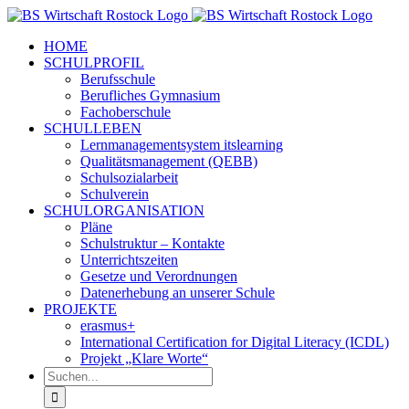
Zum
Inhalt
HOME
springen
SCHULPROFIL
Berufsschule
Berufliches Gymnasium
Fachoberschule
SCHULLEBEN
Lernmanagementsystem itslearning
Qualitätsmanagement (QEBB)
Schulsozialarbeit
Schulverein
SCHULORGANISATION
Pläne
Schulstruktur – Kontakte
Unterrichtszeiten
Gesetze und Verordnungen
Datenerhebung an unserer Schule
PROJEKTE
erasmus+
International Certification for Digital Literacy (ICDL)
Projekt „Klare Worte“
Suche
nach: