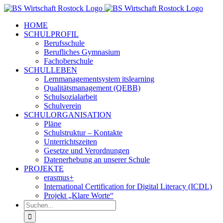
Zum
Inhalt
HOME
springen
SCHULPROFIL
Berufsschule
Berufliches Gymnasium
Fachoberschule
SCHULLEBEN
Lernmanagementsystem itslearning
Qualitätsmanagement (QEBB)
Schulsozialarbeit
Schulverein
SCHULORGANISATION
Pläne
Schulstruktur – Kontakte
Unterrichtszeiten
Gesetze und Verordnungen
Datenerhebung an unserer Schule
PROJEKTE
erasmus+
International Certification for Digital Literacy (ICDL)
Projekt „Klare Worte“
Suche
nach: